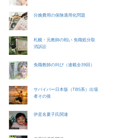
分娩費用の保険適用化問題
札幌・元教師の戦い 免職処分取
消訴訟
免職教師の叫び（連載全39回）
サバイバー日本版（TBS系）出場
者その後
伊是名夏子氏関連