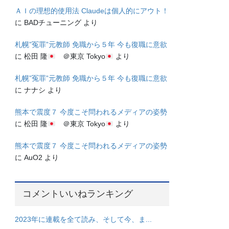
ＡＩの理想的使用法 Claudeは個人的にアウト！
に
BADチューニング
より
札幌”冤罪”元教師 免職から５年 今も復職に意欲
に
松田 隆
＠東京 Tokyo
より
札幌”冤罪”元教師 免職から５年 今も復職に意欲
に
ナナシ
より
熊本で震度７ 今度こそ問われるメディアの姿勢
に
松田 隆
＠東京 Tokyo
より
熊本で震度７ 今度こそ問われるメディアの姿勢
に
AuO2
より
コメントいいねランキング
2023年に連載を全て読み、そして今、ま...