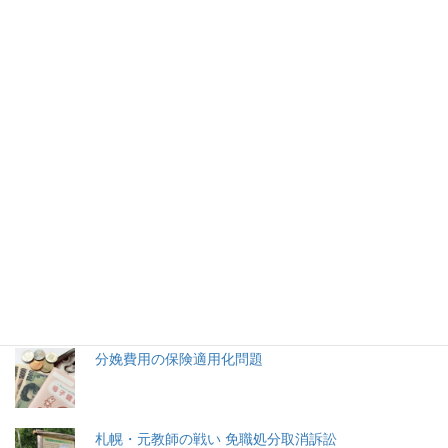
バカ売れ台湾ＩＣカード 発送は…
再来年かい！
台湾の「悠遊カード」が６月３日、プレステ４のコントローラ
ーの形のカードの先行予約販売を開始、５分で売り切れました。
2026年(令和8) 8月7日 (金)
特集記事
生命と法
分娩費用の保険適用化問題
札幌・元教師の戦い 免職処分取消訴訟