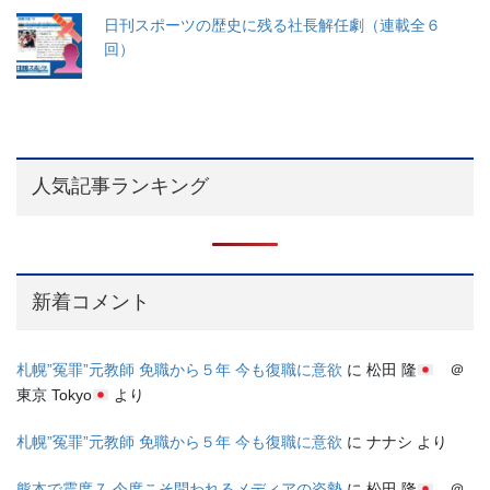
日刊スポーツの歴史に残る社長解任劇（連載全６
回）
人気記事ランキング
新着コメント
札幌”冤罪”元教師 免職から５年 今も復職に意欲
に
松田 隆
＠
東京 Tokyo
より
札幌”冤罪”元教師 免職から５年 今も復職に意欲
に
ナナシ
より
熊本で震度７ 今度こそ問われるメディアの姿勢
に
松田 隆
＠