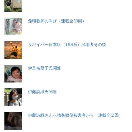
免職教師の叫び（連載全39回）
サバイバー日本版（TBS系）出場者その後
伊是名夏子氏関連
伊藤詩織氏関連
伊藤詩織さんへ強姦致傷被害者から（連載全２回）