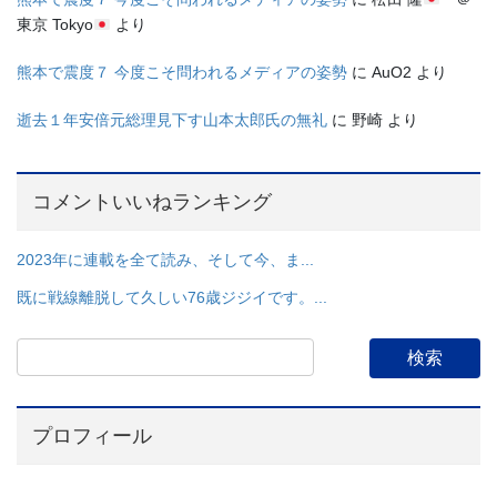
東京 Tokyo
より
熊本で震度７ 今度こそ問われるメディアの姿勢
に
AuO2
より
逝去１年安倍元総理見下す山本太郎氏の無礼
に
野崎
より
コメントいいねランキング
2023年に連載を全て読み、そして今、ま...
既に戦線離脱して久しい76歳ジジイです。...
プロフィール