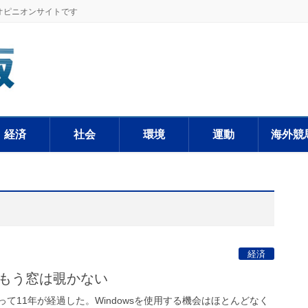
オピニオンサイトです
経済
社会
環境
運動
海外競
経済
 もう窓は覗かない
て11年が経過した。Windowsを使用する機会はほとんどなく