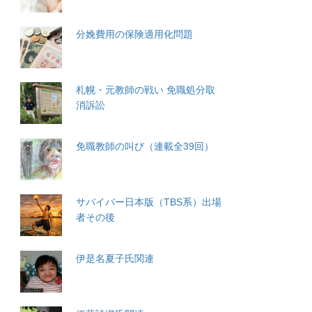
分娩費用の保険適用化問題
札幌・元教師の戦い 免職処分取
消訴訟
免職教師の叫び（連載全39回）
サバイバー日本版（TBS系）出場
者その後
伊是名夏子氏関連