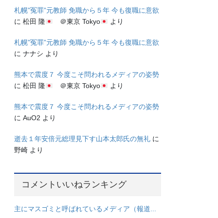
札幌”冤罪”元教師 免職から５年 今も復職に意欲
に
松田 隆
＠東京 Tokyo
より
札幌”冤罪”元教師 免職から５年 今も復職に意欲
に
ナナシ
より
熊本で震度７ 今度こそ問われるメディアの姿勢
に
松田 隆
＠東京 Tokyo
より
熊本で震度７ 今度こそ問われるメディアの姿勢
に
AuO2
より
逝去１年安倍元総理見下す山本太郎氏の無礼
に
野崎
より
コメントいいねランキング
主にマスゴミと呼ばれているメディア（報道...