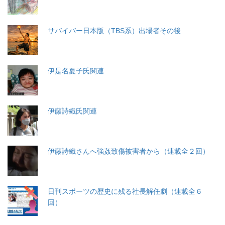
サバイバー日本版（TBS系）出場者その後
伊是名夏子氏関連
伊藤詩織氏関連
伊藤詩織さんへ強姦致傷被害者から（連載全２回）
日刊スポーツの歴史に残る社長解任劇（連載全６
回）