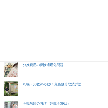
1
2
…
30
»
2026年(令和8) 8月7日 (金)
特集記事
生命と法
分娩費用の保険適用化問題
札幌・元教師の戦い 免職処分取消訴訟
免職教師の叫び（連載全39回）