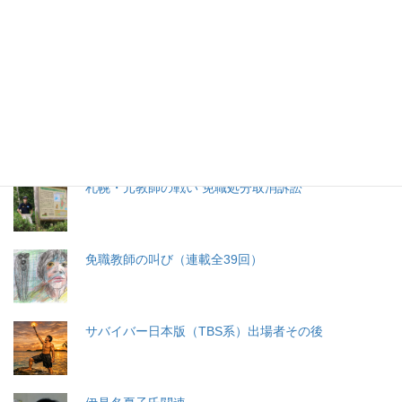
生命と法
分娩費用の保険適用化問題
札幌・元教師の戦い 免職処分取消訴訟
免職教師の叫び（連載全39回）
サバイバー日本版（TBS系）出場者その後