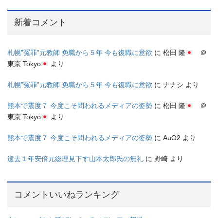
新着コメント
札幌”冤罪”元教師 免職から５年 今も復職に意欲
に
松田 隆
＠
東京 Tokyo
より
札幌”冤罪”元教師 免職から５年 今も復職に意欲
に
ナナシ
より
熊本で震度７ 今度こそ問われるメディアの姿勢
に
松田 隆
＠
東京 Tokyo
より
熊本で震度７ 今度こそ問われるメディアの姿勢
に
AuO2
より
逝去１年安倍元総理見下す山本太郎氏の無礼
に
野崎
より
コメントいいねランキング