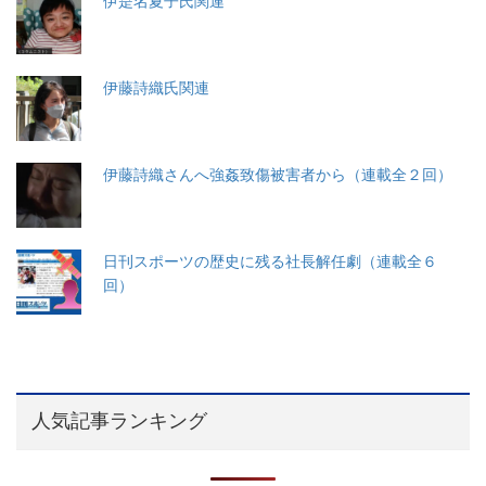
伊是名夏子氏関連
伊藤詩織氏関連
伊藤詩織さんへ強姦致傷被害者から（連載全２回）
日刊スポーツの歴史に残る社長解任劇（連載全６
回）
人気記事ランキング