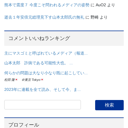
熊本で震度７ 今度こそ問われるメディアの姿勢
に
AuO2
より
逝去１年安倍元総理見下す山本太郎氏の無礼
に
野崎
より
コメントいいねランキング
主にマスゴミと呼ばれているメディア（報道...
山本太郎 詐病である可能性大也。 ...
何らかの問題は大なり小なり既に起こしてい...
松田 隆
＠東京 Tokyo
2023年に連載を全て読み、そして今、ま...
プロフィール