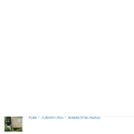
1
2
…
14
»
2026年(令和8) 8月7日 (金)
特集記事
生命と法
分娩費用の保険適用化問題
札幌・元教師の戦い 免職処分取消訴訟