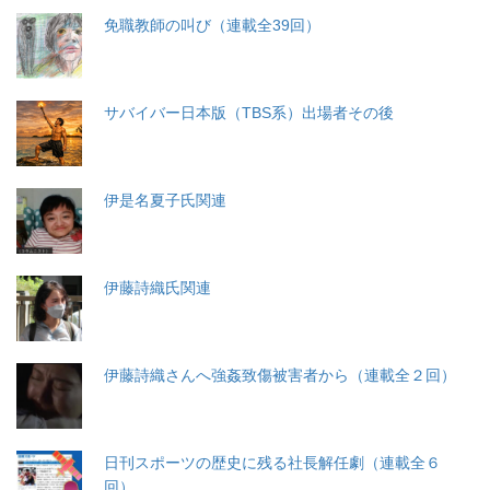
免職教師の叫び（連載全39回）
サバイバー日本版（TBS系）出場者その後
伊是名夏子氏関連
伊藤詩織氏関連
伊藤詩織さんへ強姦致傷被害者から（連載全２回）
日刊スポーツの歴史に残る社長解任劇（連載全６
回）