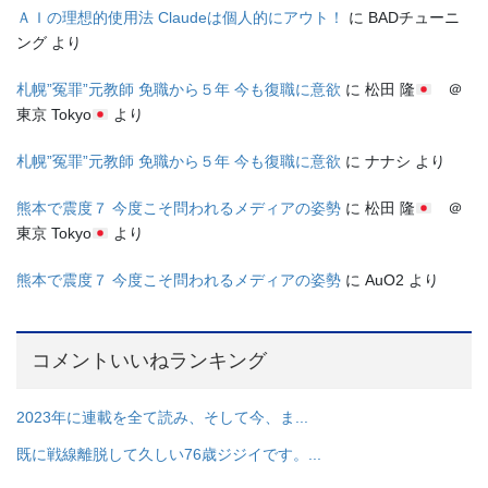
ＡＩの理想的使用法 Claudeは個人的にアウト！
に
BADチューニ
ング
より
札幌”冤罪”元教師 免職から５年 今も復職に意欲
に
松田 隆
＠
東京 Tokyo
より
札幌”冤罪”元教師 免職から５年 今も復職に意欲
に
ナナシ
より
熊本で震度７ 今度こそ問われるメディアの姿勢
に
松田 隆
＠
東京 Tokyo
より
熊本で震度７ 今度こそ問われるメディアの姿勢
に
AuO2
より
コメントいいねランキング
2023年に連載を全て読み、そして今、ま...
既に戦線離脱して久しい76歳ジジイです。...