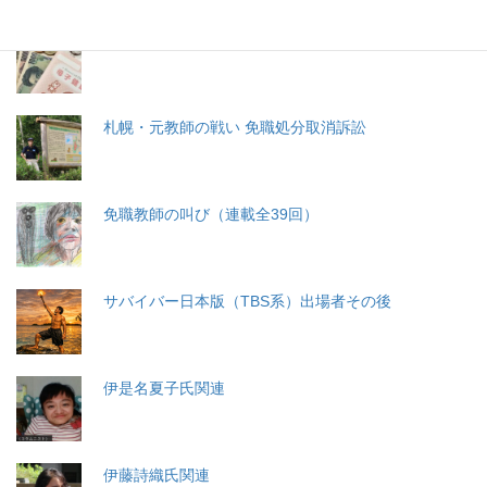
分娩費用の保険適用化問題
札幌・元教師の戦い 免職処分取消訴訟
免職教師の叫び（連載全39回）
サバイバー日本版（TBS系）出場者その後
伊是名夏子氏関連
伊藤詩織氏関連