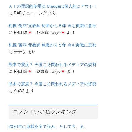
ＡＩの理想的使用法 Claudeは個人的にアウト！
に
BADチューニング
より
札幌”冤罪”元教師 免職から５年 今も復職に意欲
に
松田 隆
＠東京 Tokyo
より
札幌”冤罪”元教師 免職から５年 今も復職に意欲
に
ナナシ
より
熊本で震度７ 今度こそ問われるメディアの姿勢
に
松田 隆
＠東京 Tokyo
より
熊本で震度７ 今度こそ問われるメディアの姿勢
に
AuO2
より
コメントいいねランキング
2023年に連載を全て読み、そして今、ま...