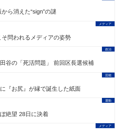
ら消えた“sign”の謎
メディア
こそ問われるメディアの姿勢
政治
田谷の「死活問題」 前回区長選候補
芸能
に『お尻』が縁で誕生した紙面
運動
ぼ絶望 28日に決着
メディア