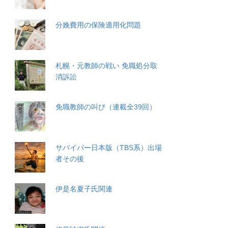
分娩費用の保険適用化問題
札幌・元教師の戦い 免職処分取
消訴訟
免職教師の叫び（連載全39回）
サバイバー日本版（TBS系）出場
者その後
伊是名夏子氏関連