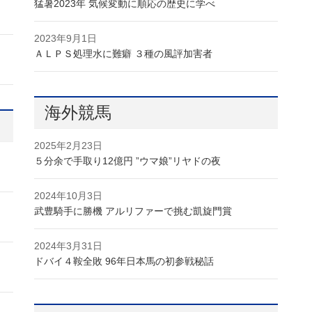
猛暑2023年 気候変動に順応の歴史に学べ
2023年9月1日
ＡＬＰＳ処理水に難癖 ３種の風評加害者
海外競馬
2025年2月23日
５分余で手取り12億円 ”ウマ娘”リヤドの夜
2024年10月3日
武豊騎手に勝機 アルリファーで挑む凱旋門賞
2024年3月31日
ドバイ４鞍全敗 96年日本馬の初参戦秘話