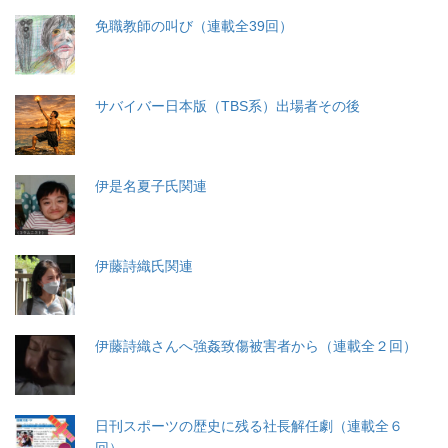
免職教師の叫び（連載全39回）
サバイバー日本版（TBS系）出場者その後
伊是名夏子氏関連
伊藤詩織氏関連
伊藤詩織さんへ強姦致傷被害者から（連載全２回）
日刊スポーツの歴史に残る社長解任劇（連載全６