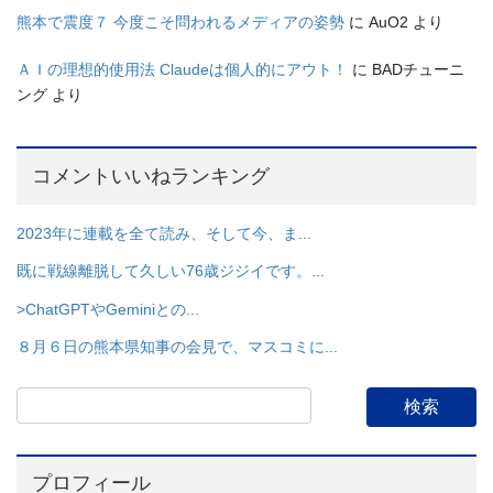
熊本で震度７ 今度こそ問われるメディアの姿勢
に
AuO2
より
ＡＩの理想的使用法 Claudeは個人的にアウト！
に
BADチューニ
ング
より
コメントいいねランキング
2023年に連載を全て読み、そして今、ま...
既に戦線離脱して久しい76歳ジジイです。...
>ChatGPTやGeminiとの...
８月６日の熊本県知事の会見で、マスコミに...
プロフィール