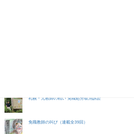
2026年(令和8) 8月7日 (金)
特集記事
生命と法
分娩費用の保険適用化問題
札幌・元教師の戦い 免職処分取消訴訟
免職教師の叫び（連載全39回）