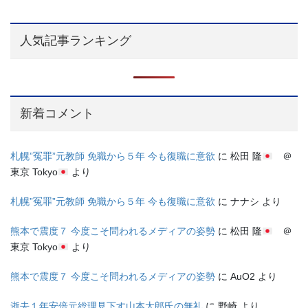
人気記事ランキング
新着コメント
札幌”冤罪”元教師 免職から５年 今も復職に意欲
に
松田 隆
＠
東京 Tokyo
より
札幌”冤罪”元教師 免職から５年 今も復職に意欲
に
ナナシ
より
熊本で震度７ 今度こそ問われるメディアの姿勢
に
松田 隆
＠
東京 Tokyo
より
熊本で震度７ 今度こそ問われるメディアの姿勢
に
AuO2
より
逝去１年安倍元総理見下す山本太郎氏の無礼
に
野崎
より