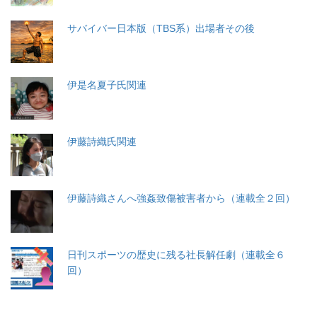
サバイバー日本版（TBS系）出場者その後
伊是名夏子氏関連
伊藤詩織氏関連
伊藤詩織さんへ強姦致傷被害者から（連載全２回）
日刊スポーツの歴史に残る社長解任劇（連載全６
回）