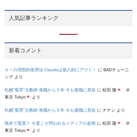
人気記事ランキング
新着コメント
ＡＩの理想的使用法 Claudeは個人的にアウト！
に
BADチューニ
ング
より
札幌”冤罪”元教師 免職から５年 今も復職に意欲
に
松田 隆
＠
東京 Tokyo
より
札幌”冤罪”元教師 免職から５年 今も復職に意欲
に
ナナシ
より
熊本で震度７ 今度こそ問われるメディアの姿勢
に
松田 隆
＠
東京 Tokyo
より