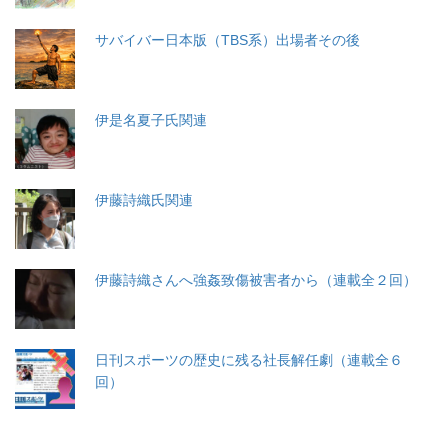
サバイバー日本版（TBS系）出場者その後
伊是名夏子氏関連
伊藤詩織氏関連
伊藤詩織さんへ強姦致傷被害者から（連載全２回）
日刊スポーツの歴史に残る社長解任劇（連載全６
回）