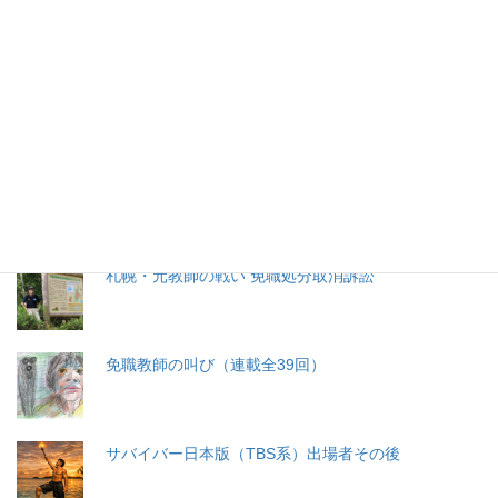
特集記事
生命と法
分娩費用の保険適用化問題
札幌・元教師の戦い 免職処分取消訴訟
免職教師の叫び（連載全39回）
サバイバー日本版（TBS系）出場者その後