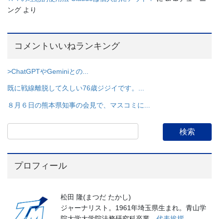
ング
より
コメントいいねランキング
>ChatGPTやGeminiとの...
既に戦線離脱して久しい76歳ジジイです。...
８月６日の熊本県知事の会見で、マスコミに...
プロフィール
松田 隆(まつだ たかし)
ジャーナリスト。1961年埼玉県生まれ。青山学
院大学大学院法務研究科卒業。
代表挨拶