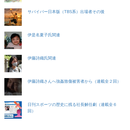
サバイバー日本版（TBS系）出場者その後
伊是名夏子氏関連
伊藤詩織氏関連
伊藤詩織さんへ強姦致傷被害者から（連載全２回）
日刊スポーツの歴史に残る社長解任劇（連載全６
回）