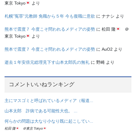
東京 Tokyo
より
札幌”冤罪”元教師 免職から５年 今も復職に意欲
に
ナナシ
より
熊本で震度７ 今度こそ問われるメディアの姿勢
に
松田 隆
＠
東京 Tokyo
より
熊本で震度７ 今度こそ問われるメディアの姿勢
に
AuO2
より
逝去１年安倍元総理見下す山本太郎氏の無礼
に
野崎
より
コメントいいねランキング
主にマスゴミと呼ばれているメディア（報道...
山本太郎 詐病である可能性大也。 ...
何らかの問題は大なり小なり既に起こしてい...
松田 隆
＠東京 Tokyo