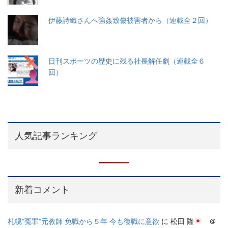
伊藤詩織さんへ強姦致傷被害者から（連載全２回）
日刊スポーツの歴史に残る社長解任劇（連載全６
回）
人気記事ランキング
新着コメント
札幌”冤罪”元教師 免職から５年 今も復職に意欲
に
松田 隆
＠