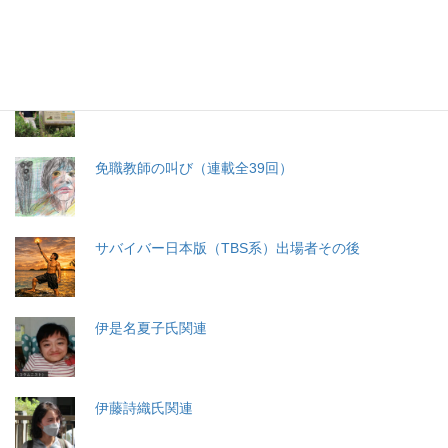
分娩費用の保険適用化問題
札幌・元教師の戦い 免職処分取消訴訟
免職教師の叫び（連載全39回）
サバイバー日本版（TBS系）出場者その後
伊是名夏子氏関連
伊藤詩織氏関連