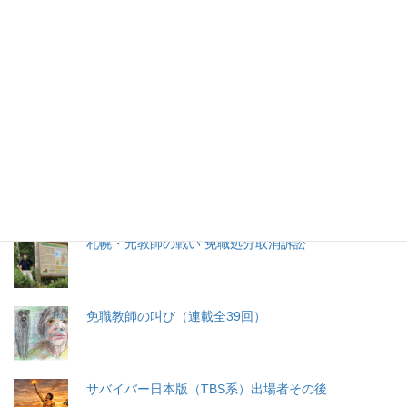
特集記事
生命と法
分娩費用の保険適用化問題
札幌・元教師の戦い 免職処分取消訴訟
免職教師の叫び（連載全39回）
サバイバー日本版（TBS系）出場者その後