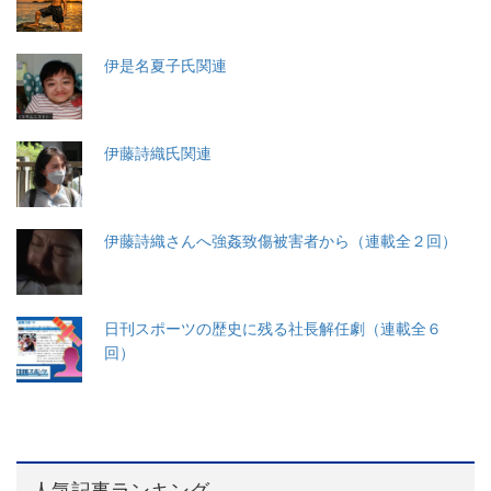
伊是名夏子氏関連
伊藤詩織氏関連
伊藤詩織さんへ強姦致傷被害者から（連載全２回）
日刊スポーツの歴史に残る社長解任劇（連載全６
回）
人気記事ランキング