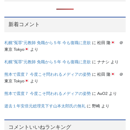
新着コメント
札幌”冤罪”元教師 免職から５年 今も復職に意欲
に
松田 隆
＠
東京 Tokyo
より
札幌”冤罪”元教師 免職から５年 今も復職に意欲
に
ナナシ
より
熊本で震度７ 今度こそ問われるメディアの姿勢
に
松田 隆
＠
東京 Tokyo
より
熊本で震度７ 今度こそ問われるメディアの姿勢
に
AuO2
より
逝去１年安倍元総理見下す山本太郎氏の無礼
に
野崎
より
コメントいいねランキング