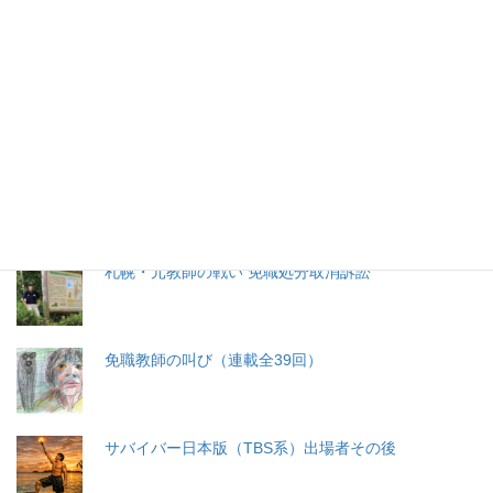
特集記事
生命と法
分娩費用の保険適用化問題
札幌・元教師の戦い 免職処分取消訴訟
免職教師の叫び（連載全39回）
サバイバー日本版（TBS系）出場者その後