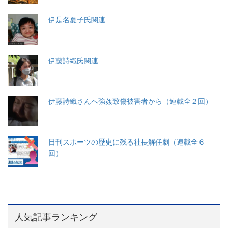
伊是名夏子氏関連
伊藤詩織氏関連
伊藤詩織さんへ強姦致傷被害者から（連載全２回）
日刊スポーツの歴史に残る社長解任劇（連載全６
回）
人気記事ランキング