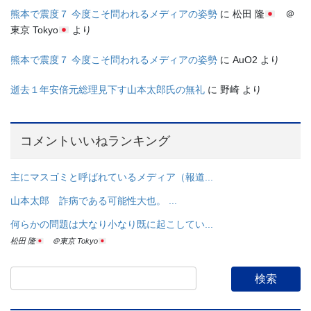
熊本で震度７ 今度こそ問われるメディアの姿勢
に
松田 隆
＠
東京 Tokyo
より
熊本で震度７ 今度こそ問われるメディアの姿勢
に
AuO2
より
逝去１年安倍元総理見下す山本太郎氏の無礼
に
野崎
より
コメントいいねランキング
主にマスゴミと呼ばれているメディア（報道...
山本太郎 詐病である可能性大也。 ...
何らかの問題は大なり小なり既に起こしてい...
松田 隆
＠東京 Tokyo