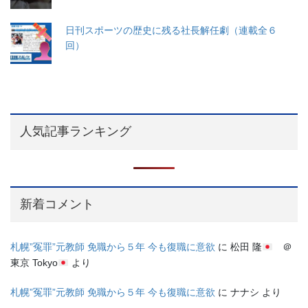
日刊スポーツの歴史に残る社長解任劇（連載全６
回）
人気記事ランキング
新着コメント
札幌”冤罪”元教師 免職から５年 今も復職に意欲
に
松田 隆
＠
東京 Tokyo
より
札幌”冤罪”元教師 免職から５年 今も復職に意欲
に
ナナシ
より