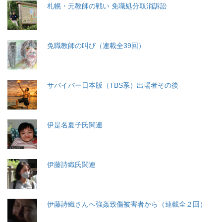
札幌・元教師の戦い 免職処分取消訴訟
免職教師の叫び（連載全39回）
サバイバー日本版（TBS系）出場者その後
伊是名夏子氏関連
伊藤詩織氏関連
伊藤詩織さんへ強姦致傷被害者から（連載全２回）