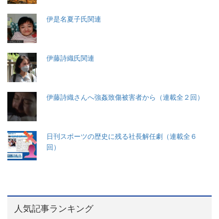
伊是名夏子氏関連
伊藤詩織氏関連
伊藤詩織さんへ強姦致傷被害者から（連載全２回）
日刊スポーツの歴史に残る社長解任劇（連載全６
回）
人気記事ランキング