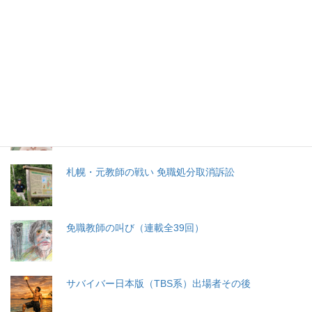
特集記事
生命と法
分娩費用の保険適用化問題
札幌・元教師の戦い 免職処分取消訴訟
免職教師の叫び（連載全39回）
サバイバー日本版（TBS系）出場者その後