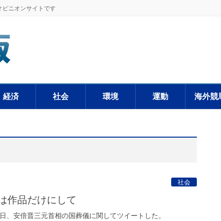
オピニオンサイトです
経済
社会
環境
運動
海外競
社会
想は作品だけにして
日、安倍晋三元首相の国葬儀に関してツイートした。