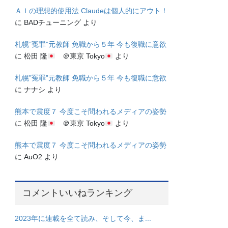
ＡＩの理想的使用法 Claudeは個人的にアウト！
に
BADチューニング
より
札幌”冤罪”元教師 免職から５年 今も復職に意欲
に
松田 隆
＠東京 Tokyo
より
札幌”冤罪”元教師 免職から５年 今も復職に意欲
に
ナナシ
より
熊本で震度７ 今度こそ問われるメディアの姿勢
に
松田 隆
＠東京 Tokyo
より
熊本で震度７ 今度こそ問われるメディアの姿勢
に
AuO2
より
コメントいいねランキング
2023年に連載を全て読み、そして今、ま...