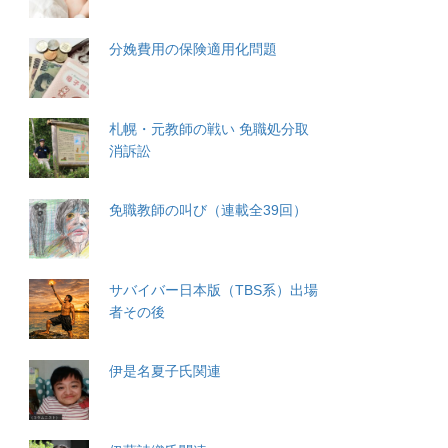
分娩費用の保険適用化問題
札幌・元教師の戦い 免職処分取
消訴訟
免職教師の叫び（連載全39回）
サバイバー日本版（TBS系）出場
者その後
伊是名夏子氏関連