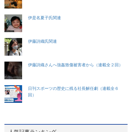
伊是名夏子氏関連
伊藤詩織氏関連
伊藤詩織さんへ強姦致傷被害者から（連載全２回）
日刊スポーツの歴史に残る社長解任劇（連載全６
回）
人気記事ランキング