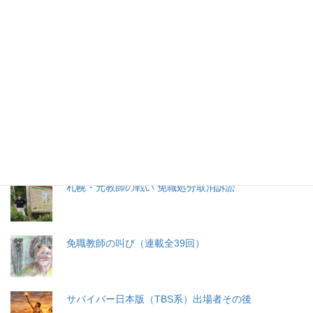
特集記事
生命と法
分娩費用の保険適用化問題
札幌・元教師の戦い 免職処分取消訴訟
免職教師の叫び（連載全39回）
サバイバー日本版（TBS系）出場者その後