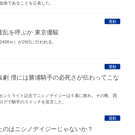
血病であることを公表した。
運動
波乱を呼ぶか 東京優駿
400ｍ）が29日に行われる。
運動
板劇 僕には勝浦騎手の必死さが伝わってこな
セントライト記念でニシノデイジーは５着に敗れ、その晩、西
ログで騎手のスイッチを宣言した。
運動
たのはニシノデイジーじゃないか？