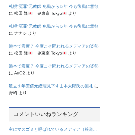
札幌”冤罪”元教師 免職から５年 今も復職に意欲
に
松田 隆
＠東京 Tokyo
より
札幌”冤罪”元教師 免職から５年 今も復職に意欲
に
ナナシ
より
熊本で震度７ 今度こそ問われるメディアの姿勢
に
松田 隆
＠東京 Tokyo
より
熊本で震度７ 今度こそ問われるメディアの姿勢
に
AuO2
より
逝去１年安倍元総理見下す山本太郎氏の無礼
に
野崎
より
コメントいいねランキング
主にマスゴミと呼ばれているメディア（報道...