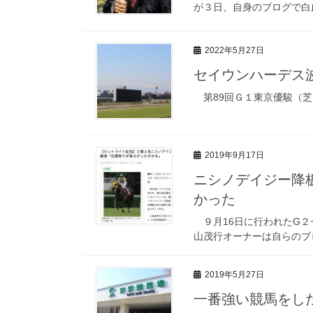
が３日、自身のブログで白
2022年5月27日
セイウンハーデス
第89回Ｇ１東京優駿（芝2
2019年9月17日
ニシノデイジー降
かった
９月16日に行われたG２
山茂行オーナーは自らのブ
2019年5月27日
一番強い競馬をし