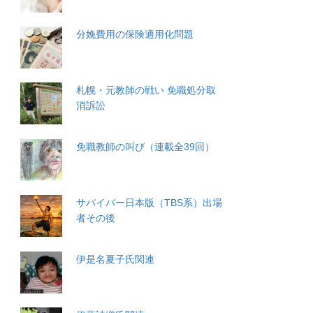
分娩費用の保険適用化問題
札幌・元教師の戦い 免職処分取
消訴訟
免職教師の叫び（連載全39回）
サバイバー日本版（TBS系）出場
者その後
伊是名夏子氏関連