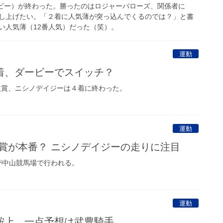
ビー）が終わった。勝ったのはロジャーバローズ、関係者に
し上げたい。「２着に人気薄が突っ込んでくるのでは？」と書
い人気薄（12番人気）だった（笑）。
運動
着、ダービーでスイッチ？
賞、ニシノデイジーは４着に終わった。
運動
生賞が本番？ ニシノデイジーの走りに注目
が中山競馬場で行われる。
運動
鞍上、一点予想は武豊騎手