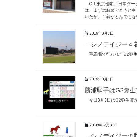
G１東京優駿（日本ダー
は、まずはおめでとうと申
いたが、１着がとんでもな
2019年3月3日
ニシノデイジー４
重馬場で行われたG2弥生
2019年3月3日
勝浦騎手はG2弥
今日3月3日はG2弥生賞
2018年12月31日
ニシノデイジーの