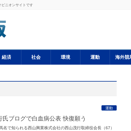
オピニオンサイトです
経済
社会
環境
運動
海外競
運動
行氏ブログで白血病公表 快復願う
名で知られる西山興業株式会社の西山茂行取締役会長（67）