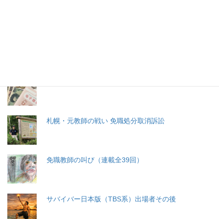
特集記事
生命と法
分娩費用の保険適用化問題
札幌・元教師の戦い 免職処分取消訴訟
免職教師の叫び（連載全39回）
サバイバー日本版（TBS系）出場者その後