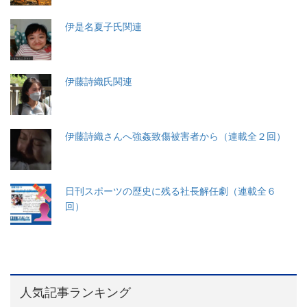
伊是名夏子氏関連
伊藤詩織氏関連
伊藤詩織さんへ強姦致傷被害者から（連載全２回）
日刊スポーツの歴史に残る社長解任劇（連載全６
回）
人気記事ランキング