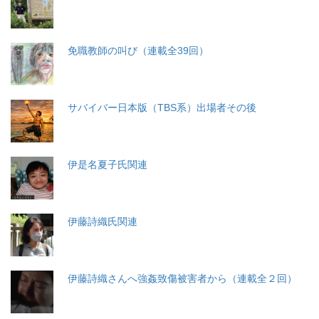
免職教師の叫び（連載全39回）
サバイバー日本版（TBS系）出場者その後
伊是名夏子氏関連
伊藤詩織氏関連
伊藤詩織さんへ強姦致傷被害者から（連載全２回）