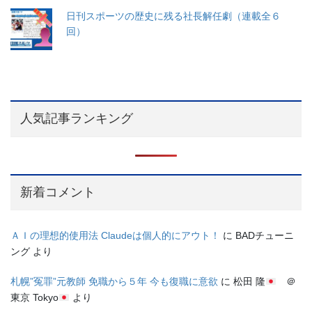
日刊スポーツの歴史に残る社長解任劇（連載全６
回）
人気記事ランキング
新着コメント
ＡＩの理想的使用法 Claudeは個人的にアウト！
に
BADチューニ
ング
より
札幌”冤罪”元教師 免職から５年 今も復職に意欲
に
松田 隆
＠
東京 Tokyo
より