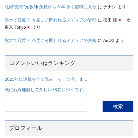
札幌”冤罪”元教師 免職から５年 今も復職に意欲
に
ナナシ
より
熊本で震度７ 今度こそ問われるメディアの姿勢
に
松田 隆
＠
東京 Tokyo
より
熊本で震度７ 今度こそ問われるメディアの姿勢
に
AuO2
より
コメントいいねランキング
2023年に連載を全て読み、そして今、ま...
既に戦線離脱して久しい76歳ジジイです。...
プロフィール