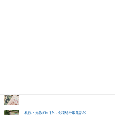
日本製ＡＩ『サカナChat』の国語
力チェック
日本のＡＩ企業、Sakana AIが公開したＡＩチャットサービス
『サカナChat』が注目されている。
2026年(令和8) 8月8日 (土)
特集記事
生命と法
分娩費用の保険適用化問題
札幌・元教師の戦い 免職処分取消訴訟