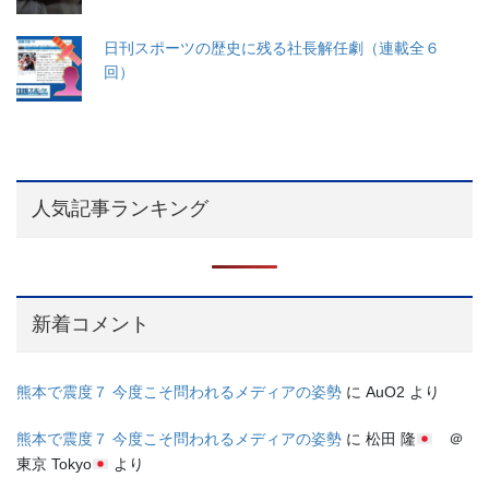
日刊スポーツの歴史に残る社長解任劇（連載全６
回）
人気記事ランキング
新着コメント
熊本で震度７ 今度こそ問われるメディアの姿勢
に
AuO2
より
熊本で震度７ 今度こそ問われるメディアの姿勢
に
松田 隆
＠
東京 Tokyo
より