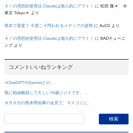
ＡＩの理想的使用法 Claudeは個人的にアウト！
に
松田 隆
＠
東京 Tokyo
より
熊本で震度７ 今度こそ問われるメディアの姿勢
に
AuO2
より
ＡＩの理想的使用法 Claudeは個人的にアウト！
に
BADチューニ
ング
より
コメントいいねランキング
>ChatGPTやGeminiとの...
既に戦線離脱して久しい76歳ジジイです。...
８月６日の熊本県知事の会見で、マスコミに...