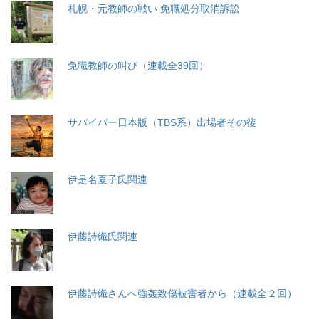
札幌・元教師の戦い 免職処分取消訴訟
免職教師の叫び（連載全39回）
サバイバー日本版（TBS系）出場者その後
伊是名夏子氏関連
伊藤詩織氏関連
伊藤詩織さんへ強姦致傷被害者から（連載全２回）