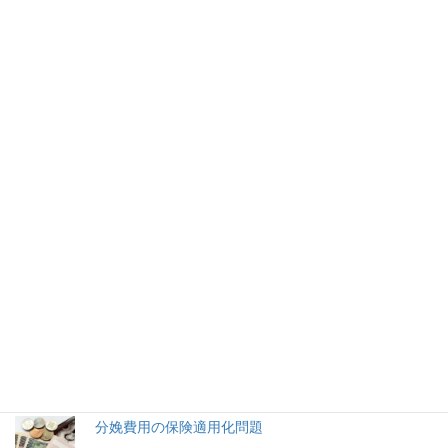
芸能
次の記事
河瀬直美氏 論理破綻した東大祝
辞
2022年4月13日
2026年(令和8) 8月8日 (土)
特集記事
生命と法
分娩費用の保険適用化問題