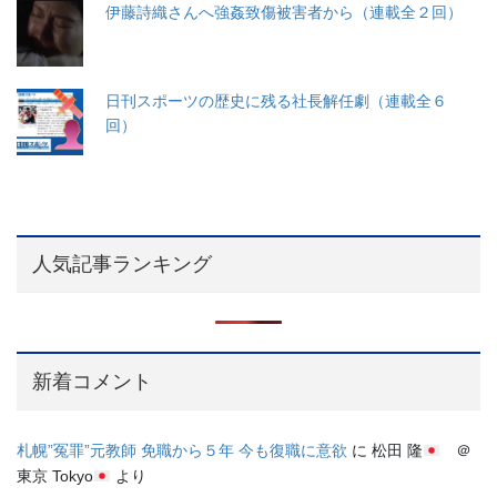
伊藤詩織さんへ強姦致傷被害者から（連載全２回）
日刊スポーツの歴史に残る社長解任劇（連載全６
回）
人気記事ランキング
新着コメント
札幌”冤罪”元教師 免職から５年 今も復職に意欲
に
松田 隆
＠
東京 Tokyo
より