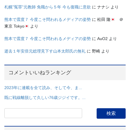
札幌”冤罪”元教師 免職から５年 今も復職に意欲
に
ナナシ
より
熊本で震度７ 今度こそ問われるメディアの姿勢
に
松田 隆
＠
東京 Tokyo
より
熊本で震度７ 今度こそ問われるメディアの姿勢
に
AuO2
より
逝去１年安倍元総理見下す山本太郎氏の無礼
に
野崎
より
コメントいいねランキング
2023年に連載を全て読み、そして今、ま...
既に戦線離脱して久しい76歳ジジイです。...