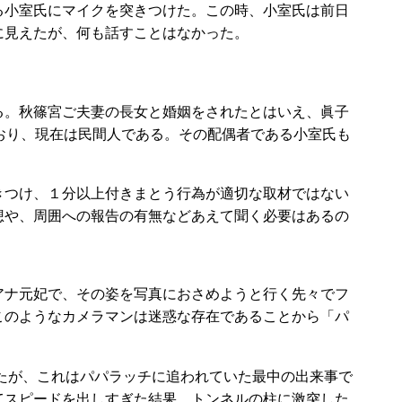
小室氏にマイクを突きつけた。この時、小室氏は前日
に見えたが、何も話すことはなかった。
。秋篠宮ご夫妻の長女と婚姻をされたとはいえ、眞子
おり、現在は民間人である。その配偶者である小室氏も
つけ、１分以上付きまとう行為が適切な取材ではない
想や、周囲への報告の有無などあえて聞く必要はあるの
ナ元妃で、その姿を写真におさめようと行く先々でフ
このようなカメラマンは迷惑な存在であることから「パ
たが、これはパパラッチに追われていた最中の出来事で
てスピードを出しすぎた結果、トンネルの柱に激突した