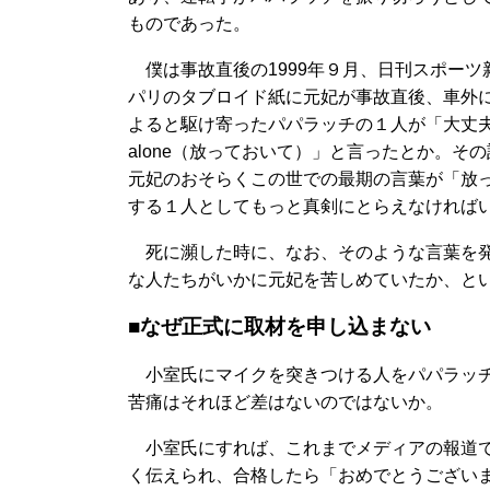
ものであった。
僕は事故直後の1999年９月、日刊スポーツ
パリのタブロイド紙に元妃が事故直後、車外
よると駆け寄ったパパラッチの１人が「大丈夫で
alone（放っておいて）」と言ったとか。
元妃のおそらくこの世での最期の言葉が「放
する１人としてもっと真剣にとらえなければ
死に瀕した時に、なお、そのような言葉を発
な人たちがいかに元妃を苦しめていたか、と
■なぜ正式に取材を申し込まない
小室氏にマイクを突きつける人をパパラッチ
苦痛はそれほど差はないのではないか。
小室氏にすれば、これまでメディアの報道で
く伝えられ、合格したら「おめでとうござい