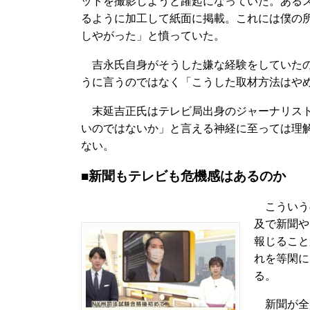
ットを撮影しようと躍起になっていた。ある
るように加工して紙面に掲載。これには僕の所
しやがった」と憤っていた。
吉永氏自身がそうした嫌な経験をしていたの
うに言うのではなく「こうした取材方法はや
末延吉正氏はテレビ局出身のジャーナリスト
いのではないか」と言える神経に至っては理
ない。
■新聞もテレビも危機感はあるのか
こういう
及で新聞や
報じること
れを等閑に
る。
新聞が全