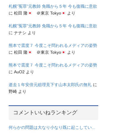
札幌”冤罪”元教師 免職から５年 今も復職に意欲
に
松田 隆
＠東京 Tokyo
より
札幌”冤罪”元教師 免職から５年 今も復職に意欲
に
ナナシ
より
熊本で震度７ 今度こそ問われるメディアの姿勢
に
松田 隆
＠東京 Tokyo
より
熊本で震度７ 今度こそ問われるメディアの姿勢
に
AuO2
より
逝去１年安倍元総理見下す山本太郎氏の無礼
に
野崎
より
コメントいいねランキング
何らかの問題は大なり小なり既に起こしてい...