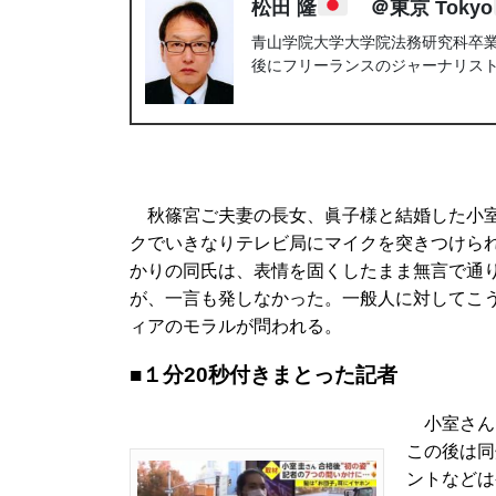
松田 隆
＠東京 Tokyo
青山学院大学大学院法務研究科卒業。
後にフリーランスのジャーナリス
秋篠宮ご夫妻の長女、眞子様と結婚した小室圭
クでいきなりテレビ局にマイクを突きつけられ
かりの同氏は、表情を固くしたまま無言で通
が、一言も発しなかった。一般人に対してこ
ィアのモラルが問われる。
■１分20秒付きまとった
記者
小室さんは
この後は同
ントなどは