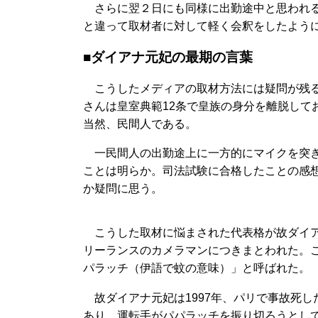
さらに翌２日にも同様に出勤途中と思われる
と違って取材者に対して軽く会釈をしたよう
■ダイアナ元妃の最期の言葉
こうしたメディアの取材方法には疑問が残る
さんは皇室典範12条で皇族の身分を離脱して
当然、民間人である。
一民間人の出勤途上に一方的にマイクを突き
ことは明らか。司法試験に合格したことの感
か疑問に思う。
こうした取材に悩まされた代表格が故ダイア
リーランスのカメラマンにつきまとわれた。
パラッチ（伊語で蚊の意味）」と呼ばれた。
故ダイアナ元妃は1997年、パリで事故死し
あり、運転手がパパラッチを振り切ろうとし