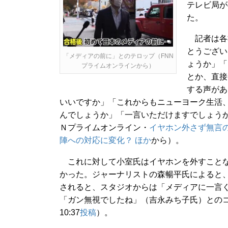
テレビ局が
た。
記者は各
とうござい
「メディアの前に」とのテロップ（FNN
ょうか」「
プライムオンラインから）
とか、直接
する声があ
いいですか」「これからもニューヨーク生活
んでしょうか」「一言いただけますでしょうか
Ｎプライムオンライン・
イヤホン外さず無言
陣への対応に変化？ ほか
から）。
これに対して小室氏はイヤホンを外すことな
かった。ジャーナリストの森暢平氏によると
されると、スタジオからは「メディアに一言
「ガン無視でしたね」（吉永みち子氏）とのコ
10:37
投稿
）。