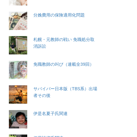
分娩費用の保険適用化問題
札幌・元教師の戦い 免職処分取
消訴訟
免職教師の叫び（連載全39回）
サバイバー日本版（TBS系）出場
者その後
伊是名夏子氏関連