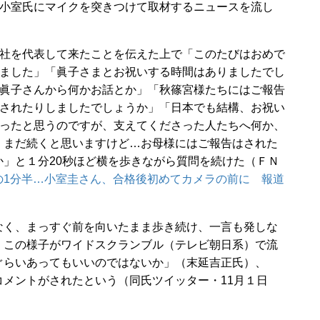
小室氏にマイクを突きつけて取材するニュースを流し
社を代表して来たことを伝えた上で「このたびはおめで
ました」「眞子さまとお祝いする時間はありましたでし
眞子さんから何かお話とか」「秋篠宮様たちにはご報告
されたりしましたでしょうか」「日本でも結構、お祝い
ったと思うのですが、支えてくださった人たちへ何か、
、まだ続くと思いますけど…お母様にはご報告はされた
」と１分20秒ほど横を歩きながら質問を続けた（ＦＮ
の1分半…小室圭さん、合格後初めてカメラの前に 報道
く、まっすぐ前を向いたまま歩き続け、一言も発しな
、この様子がワイドスクランブル（テレビ朝日系）で流
ぐらいあってもいいのではないか」（末延吉正氏）、
メントがされたという（同氏ツイッター・11月１日