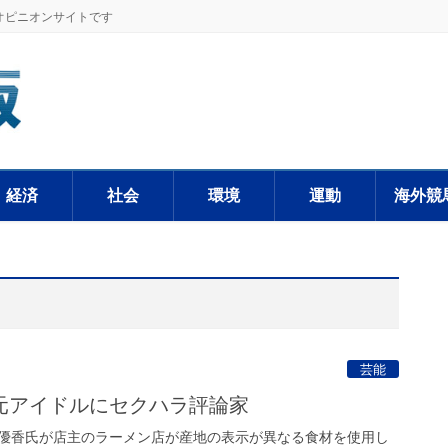
オピニオンサイトです
経済
社会
環境
運動
海外競
芸能
元アイドルにセクハラ評論家
優香氏が店主のラーメン店が産地の表示が異なる食材を使用し