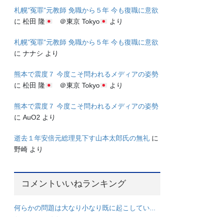
札幌”冤罪”元教師 免職から５年 今も復職に意欲
に
松田 隆
＠東京 Tokyo
より
札幌”冤罪”元教師 免職から５年 今も復職に意欲
に
ナナシ
より
熊本で震度７ 今度こそ問われるメディアの姿勢
に
松田 隆
＠東京 Tokyo
より
熊本で震度７ 今度こそ問われるメディアの姿勢
に
AuO2
より
逝去１年安倍元総理見下す山本太郎氏の無礼
に
野崎
より
コメントいいねランキング
何らかの問題は大なり小なり既に起こしてい...