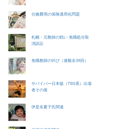
分娩費用の保険適用化問題
札幌・元教師の戦い 免職処分取
消訴訟
免職教師の叫び（連載全39回）
サバイバー日本版（TBS系）出場
者その後
伊是名夏子氏関連