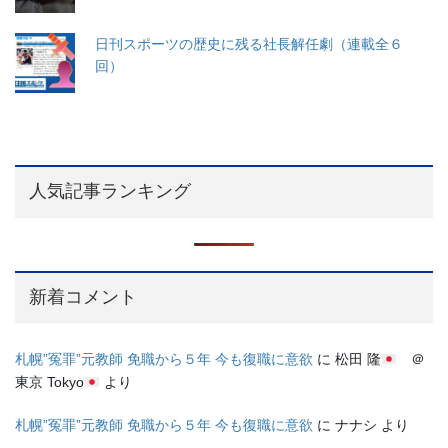
日刊スポーツの歴史に残る社長解任劇（連載全６
回）
人気記事ランキング
新着コメント
札幌”冤罪”元教師 免職から５年 今も復職に意欲
に
松田 隆
＠
東京 Tokyo
より
札幌”冤罪”元教師 免職から５年 今も復職に意欲
に
ナナシ
より