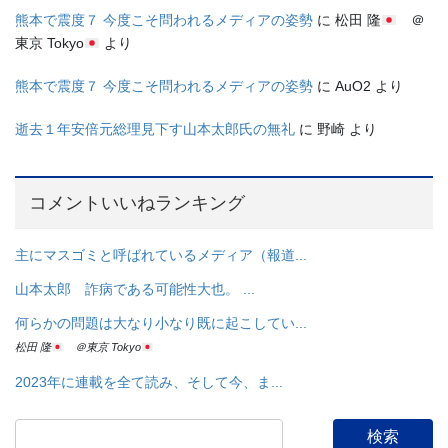
熊本で震度７ 今度こそ問われるメディアの姿勢
に
松田 隆
＠
東京 Tokyo
より
熊本で震度７ 今度こそ問われるメディアの姿勢
に
AuO2
より
逝去１年安倍元総理見下す山本太郎氏の無礼
に
野崎
より
コメントいいねランキング
主にマスゴミと呼ばれているメディア（報道...
山本太郎 詐病である可能性大也。 ...
何らかの問題は大なり小なり既に起こしてい...
松田 隆
＠東京 Tokyo
2023年に連載を全て読み、そして今、ま...