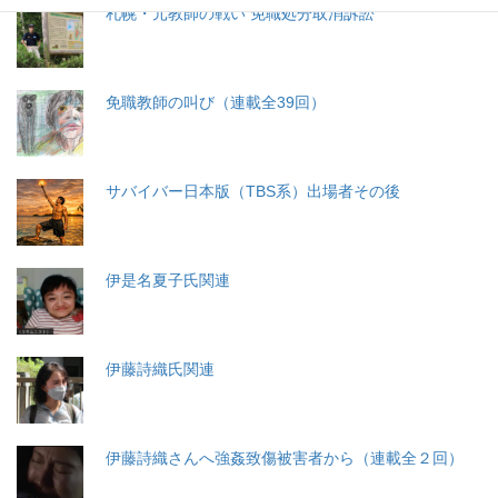
札幌・元教師の戦い 免職処分取消訴訟
免職教師の叫び（連載全39回）
サバイバー日本版（TBS系）出場者その後
伊是名夏子氏関連
伊藤詩織氏関連
伊藤詩織さんへ強姦致傷被害者から（連載全２回）