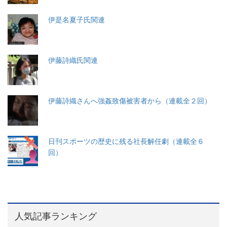
伊是名夏子氏関連
伊藤詩織氏関連
伊藤詩織さんへ強姦致傷被害者から（連載全２回）
日刊スポーツの歴史に残る社長解任劇（連載全６
回）
人気記事ランキング