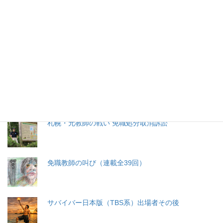
特集記事
生命と法
分娩費用の保険適用化問題
札幌・元教師の戦い 免職処分取消訴訟
免職教師の叫び（連載全39回）
サバイバー日本版（TBS系）出場者その後