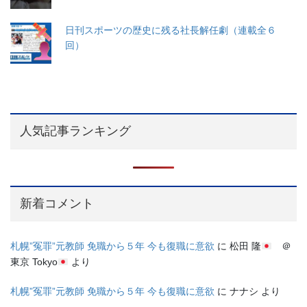
日刊スポーツの歴史に残る社長解任劇（連載全６
回）
人気記事ランキング
新着コメント
札幌”冤罪”元教師 免職から５年 今も復職に意欲
に
松田 隆
＠
東京 Tokyo
より
札幌”冤罪”元教師 免職から５年 今も復職に意欲
に
ナナシ
より