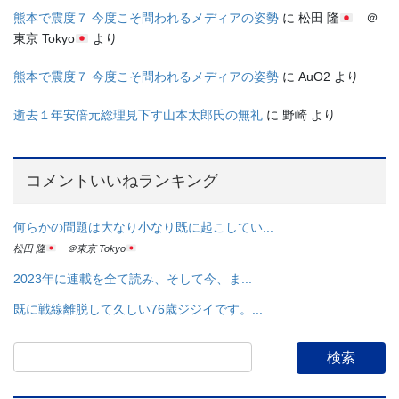
熊本で震度７ 今度こそ問われるメディアの姿勢
に
松田 隆
＠
東京 Tokyo
より
熊本で震度７ 今度こそ問われるメディアの姿勢
に
AuO2
より
逝去１年安倍元総理見下す山本太郎氏の無礼
に
野崎
より
コメントいいねランキング
何らかの問題は大なり小なり既に起こしてい...
松田 隆
＠東京 Tokyo
2023年に連載を全て読み、そして今、ま...
既に戦線離脱して久しい76歳ジジイです。...