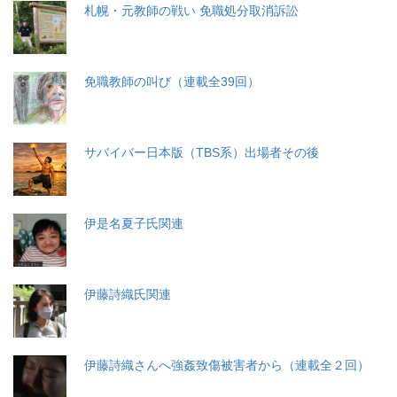
札幌・元教師の戦い 免職処分取消訴訟
免職教師の叫び（連載全39回）
サバイバー日本版（TBS系）出場者その後
伊是名夏子氏関連
伊藤詩織氏関連
伊藤詩織さんへ強姦致傷被害者から（連載全２回）