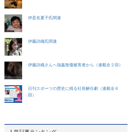
伊是名夏子氏関連
伊藤詩織氏関連
伊藤詩織さんへ強姦致傷被害者から（連載全２回）
日刊スポーツの歴史に残る社長解任劇（連載全６
回）
人気記事ランキング