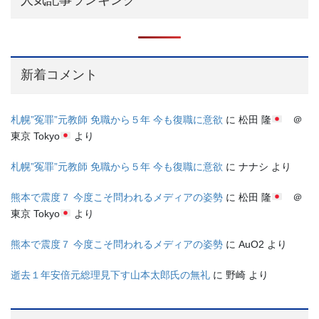
新着コメント
札幌”冤罪”元教師 免職から５年 今も復職に意欲
に
松田 隆
＠
東京 Tokyo
より
札幌”冤罪”元教師 免職から５年 今も復職に意欲
に
ナナシ
より
熊本で震度７ 今度こそ問われるメディアの姿勢
に
松田 隆
＠
東京 Tokyo
より
熊本で震度７ 今度こそ問われるメディアの姿勢
に
AuO2
より
逝去１年安倍元総理見下す山本太郎氏の無礼
に
野崎
より