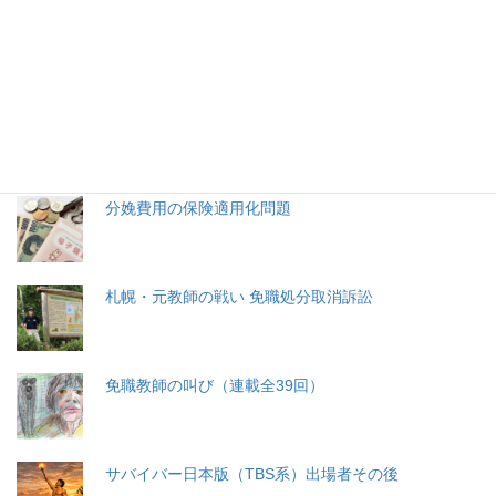
特集記事
生命と法
分娩費用の保険適用化問題
札幌・元教師の戦い 免職処分取消訴訟
免職教師の叫び（連載全39回）
サバイバー日本版（TBS系）出場者その後