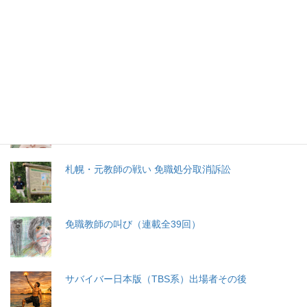
特集記事
生命と法
分娩費用の保険適用化問題
札幌・元教師の戦い 免職処分取消訴訟
免職教師の叫び（連載全39回）
サバイバー日本版（TBS系）出場者その後