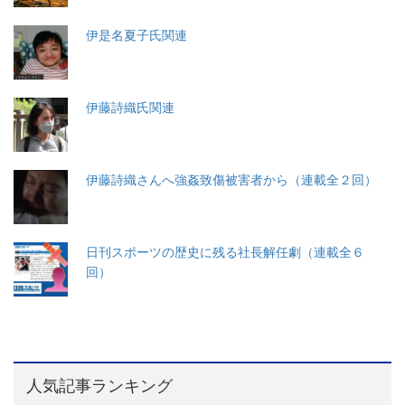
伊是名夏子氏関連
伊藤詩織氏関連
伊藤詩織さんへ強姦致傷被害者から（連載全２回）
日刊スポーツの歴史に残る社長解任劇（連載全６
回）
人気記事ランキング