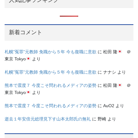
新着コメント
札幌”冤罪”元教師 免職から５年 今も復職に意欲
に
松田 隆
＠
東京 Tokyo
より
札幌”冤罪”元教師 免職から５年 今も復職に意欲
に
ナナシ
より
熊本で震度７ 今度こそ問われるメディアの姿勢
に
松田 隆
＠
東京 Tokyo
より
熊本で震度７ 今度こそ問われるメディアの姿勢
に
AuO2
より
逝去１年安倍元総理見下す山本太郎氏の無礼
に
野崎
より