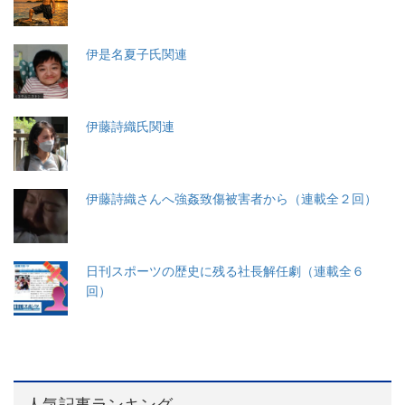
伊是名夏子氏関連
伊藤詩織氏関連
伊藤詩織さんへ強姦致傷被害者から（連載全２回）
日刊スポーツの歴史に残る社長解任劇（連載全６
回）
人気記事ランキング