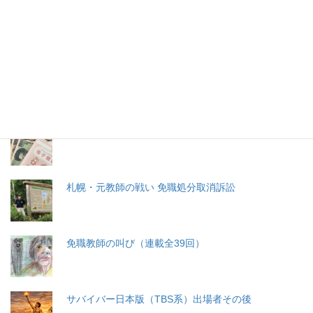
特集記事
生命と法
分娩費用の保険適用化問題
札幌・元教師の戦い 免職処分取消訴訟
免職教師の叫び（連載全39回）
サバイバー日本版（TBS系）出場者その後