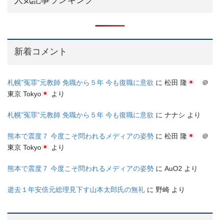
新着コメント
札幌”冤罪”元教師 免職から５年 今も復職に意欲
に
松田 隆
＠
東京 Tokyo
より
札幌”冤罪”元教師 免職から５年 今も復職に意欲
に
ナナシ
より
熊本で震度７ 今度こそ問われるメディアの姿勢
に
松田 隆
＠
東京 Tokyo
より
熊本で震度７ 今度こそ問われるメディアの姿勢
に
AuO2
より
逝去１年安倍元総理見下す山本太郎氏の無礼
に
野崎
より