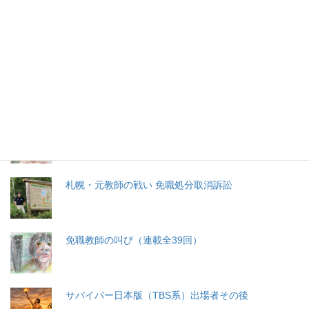
特集記事
生命と法
分娩費用の保険適用化問題
札幌・元教師の戦い 免職処分取消訴訟
免職教師の叫び（連載全39回）
サバイバー日本版（TBS系）出場者その後