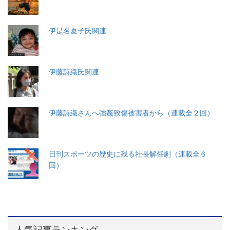
伊是名夏子氏関連
伊藤詩織氏関連
伊藤詩織さんへ強姦致傷被害者から（連載全２回）
日刊スポーツの歴史に残る社長解任劇（連載全６
回）
人気記事ランキング