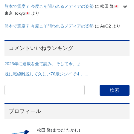
熊本で震度７ 今度こそ問われるメディアの姿勢
に
松田 隆
＠
東京 Tokyo
より
熊本で震度７ 今度こそ問われるメディアの姿勢
に
AuO2
より
コメントいいねランキング
2023年に連載を全て読み、そして今、ま...
既に戦線離脱して久しい76歳ジジイです。...
プロフィール
松田 隆(まつだ たかし)