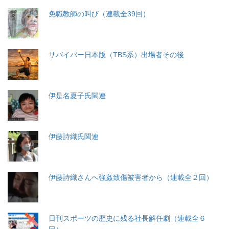
免職教師の叫び（連載全39回）
サバイバー日本版（TBS系）出場者その後
伊是名夏子氏関連
伊藤詩織氏関連
伊藤詩織さんへ強姦致傷被害者から（連載全２回）
日刊スポーツの歴史に残る社長解任劇（連載全６