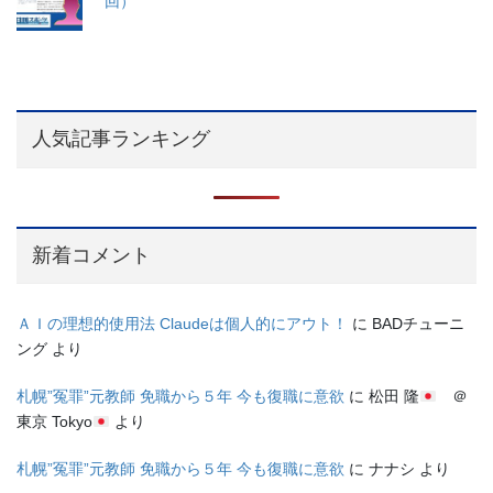
回）
人気記事ランキング
新着コメント
ＡＩの理想的使用法 Claudeは個人的にアウト！
に
BADチューニ
ング
より
札幌”冤罪”元教師 免職から５年 今も復職に意欲
に
松田 隆
＠
東京 Tokyo
より
札幌”冤罪”元教師 免職から５年 今も復職に意欲
に
ナナシ
より