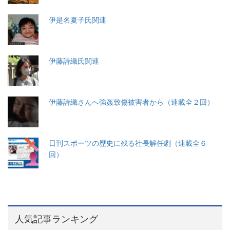
伊是名夏子氏関連
伊藤詩織氏関連
伊藤詩織さんへ強姦致傷被害者から（連載全２回）
日刊スポーツの歴史に残る社長解任劇（連載全６
回）
人気記事ランキング