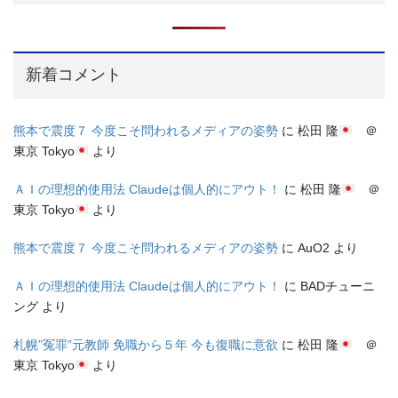
新着コメント
熊本で震度７ 今度こそ問われるメディアの姿勢
に
松田 隆
＠
東京 Tokyo
より
ＡＩの理想的使用法 Claudeは個人的にアウト！
に
松田 隆
＠
東京 Tokyo
より
熊本で震度７ 今度こそ問われるメディアの姿勢
に
AuO2
より
ＡＩの理想的使用法 Claudeは個人的にアウト！
に
BADチューニ
ング
より
札幌”冤罪”元教師 免職から５年 今も復職に意欲
に
松田 隆
＠
東京 Tokyo
より