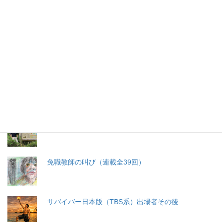
特集記事
生命と法
分娩費用の保険適用化問題
札幌・元教師の戦い 免職処分取消訴訟
免職教師の叫び（連載全39回）
サバイバー日本版（TBS系）出場者その後