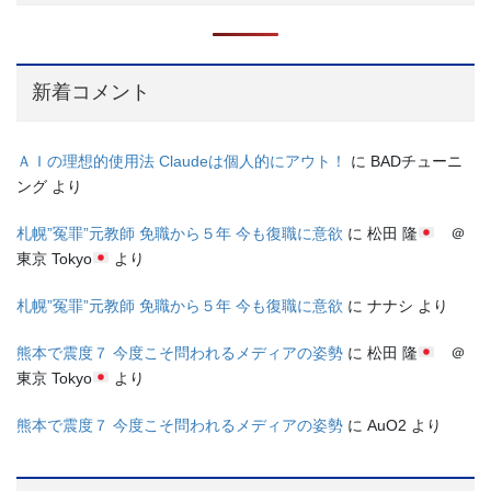
新着コメント
ＡＩの理想的使用法 Claudeは個人的にアウト！
に
BADチューニ
ング
より
札幌”冤罪”元教師 免職から５年 今も復職に意欲
に
松田 隆
＠
東京 Tokyo
より
札幌”冤罪”元教師 免職から５年 今も復職に意欲
に
ナナシ
より
熊本で震度７ 今度こそ問われるメディアの姿勢
に
松田 隆
＠
東京 Tokyo
より
熊本で震度７ 今度こそ問われるメディアの姿勢
に
AuO2
より