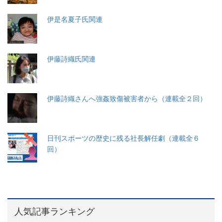
伊是名夏子氏関連
伊藤詩織氏関連
伊藤詩織さんへ強姦致傷被害者から（連載全２回）
日刊スポーツの歴史に残る社長解任劇（連載全６
回）
人気記事ランキング