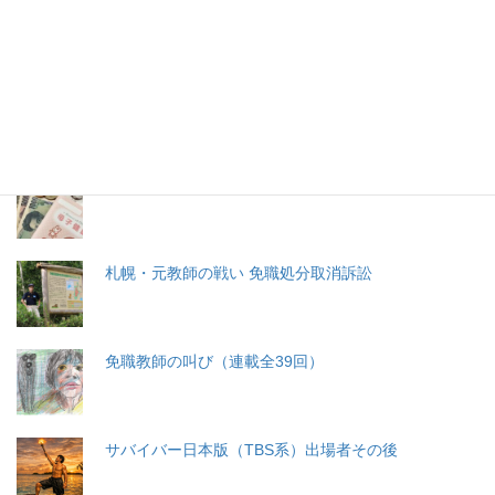
特集記事
生命と法
分娩費用の保険適用化問題
札幌・元教師の戦い 免職処分取消訴訟
免職教師の叫び（連載全39回）
サバイバー日本版（TBS系）出場者その後