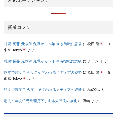
新着コメント
札幌”冤罪”元教師 免職から５年 今も復職に意欲
に
松田 隆
＠
東京 Tokyo
より
札幌”冤罪”元教師 免職から５年 今も復職に意欲
に
ナナシ
より
熊本で震度７ 今度こそ問われるメディアの姿勢
に
松田 隆
＠
東京 Tokyo
より
熊本で震度７ 今度こそ問われるメディアの姿勢
に
AuO2
より
逝去１年安倍元総理見下す山本太郎氏の無礼
に
野崎
より