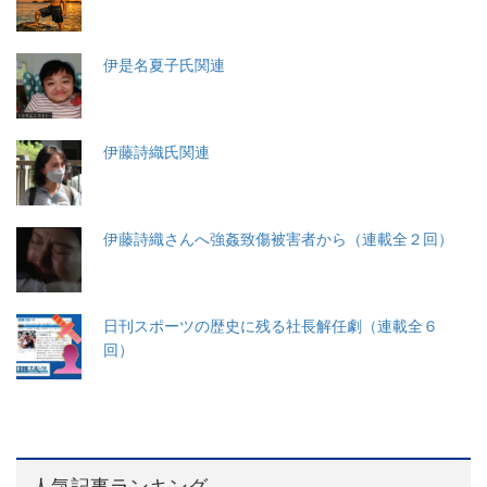
伊是名夏子氏関連
伊藤詩織氏関連
伊藤詩織さんへ強姦致傷被害者から（連載全２回）
日刊スポーツの歴史に残る社長解任劇（連載全６
回）
人気記事ランキング