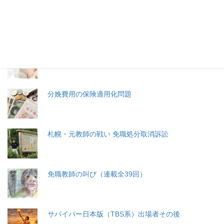
特集記事
生命と法
分娩費用の保険適用化問題
札幌・元教師の戦い 免職処分取消訴訟
免職教師の叫び（連載全39回）
サバイバー日本版（TBS系）出場者その後