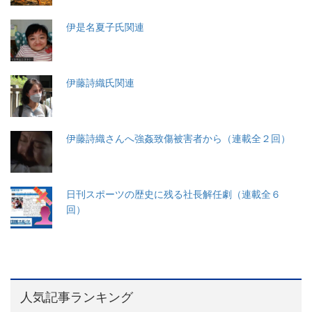
伊是名夏子氏関連
伊藤詩織氏関連
伊藤詩織さんへ強姦致傷被害者から（連載全２回）
日刊スポーツの歴史に残る社長解任劇（連載全６
回）
人気記事ランキング