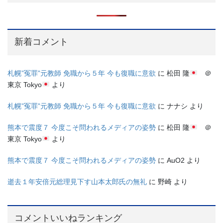
新着コメント
札幌”冤罪”元教師 免職から５年 今も復職に意欲
に
松田 隆
＠
東京 Tokyo
より
札幌”冤罪”元教師 免職から５年 今も復職に意欲
に
ナナシ
より
熊本で震度７ 今度こそ問われるメディアの姿勢
に
松田 隆
＠
東京 Tokyo
より
熊本で震度７ 今度こそ問われるメディアの姿勢
に
AuO2
より
逝去１年安倍元総理見下す山本太郎氏の無礼
に
野崎
より
コメントいいねランキング