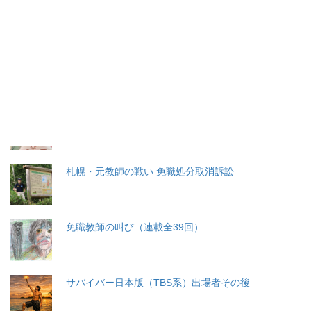
特集記事
生命と法
分娩費用の保険適用化問題
札幌・元教師の戦い 免職処分取消訴訟
免職教師の叫び（連載全39回）
サバイバー日本版（TBS系）出場者その後