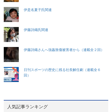
伊是名夏子氏関連
伊藤詩織氏関連
伊藤詩織さんへ強姦致傷被害者から（連載全２回）
日刊スポーツの歴史に残る社長解任劇（連載全６
回）
人気記事ランキング