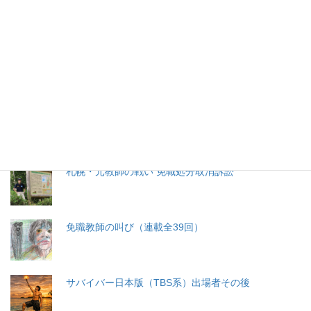
特集記事
生命と法
分娩費用の保険適用化問題
札幌・元教師の戦い 免職処分取消訴訟
免職教師の叫び（連載全39回）
サバイバー日本版（TBS系）出場者その後