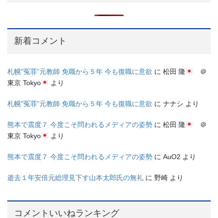
新着コメント
札幌”冤罪”元教師 免職から５年 今も復職に意欲
に
松田 隆
＠
東京 Tokyo
より
札幌”冤罪”元教師 免職から５年 今も復職に意欲
に
ナナシ
より
熊本で震度７ 今度こそ問われるメディアの姿勢
に
松田 隆
＠
東京 Tokyo
より
熊本で震度７ 今度こそ問われるメディアの姿勢
に
AuO2
より
逝去１年安倍元総理見下す山本太郎氏の無礼
に
野崎
より
コメントいいねランキング