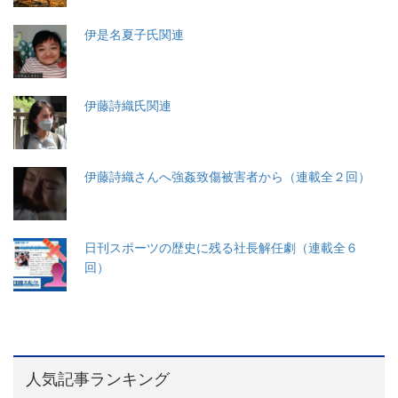
伊是名夏子氏関連
伊藤詩織氏関連
伊藤詩織さんへ強姦致傷被害者から（連載全２回）
日刊スポーツの歴史に残る社長解任劇（連載全６
回）
人気記事ランキング