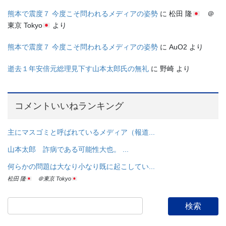
熊本で震度７ 今度こそ問われるメディアの姿勢
に
松田 隆
＠
東京 Tokyo
より
熊本で震度７ 今度こそ問われるメディアの姿勢
に
AuO2
より
逝去１年安倍元総理見下す山本太郎氏の無礼
に
野崎
より
コメントいいねランキング
主にマスゴミと呼ばれているメディア（報道...
山本太郎 詐病である可能性大也。 ...
何らかの問題は大なり小なり既に起こしてい...
松田 隆
＠東京 Tokyo