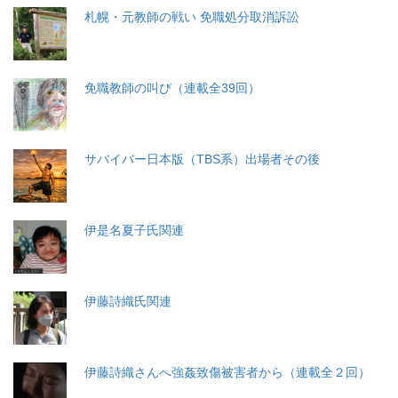
札幌・元教師の戦い 免職処分取消訴訟
免職教師の叫び（連載全39回）
サバイバー日本版（TBS系）出場者その後
伊是名夏子氏関連
伊藤詩織氏関連
伊藤詩織さんへ強姦致傷被害者から（連載全２回）