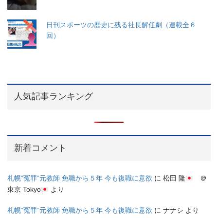
日刊スポーツの歴史に残る社長解任劇（連載全６
回）
人気記事ランキング
新着コメント
札幌”冤罪”元教師 免職から５年 今も復職に意欲
に
松田 隆
＠
東京 Tokyo
より
札幌”冤罪”元教師 免職から５年 今も復職に意欲
に
ナナシ
より