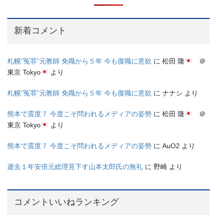
新着コメント
札幌”冤罪”元教師 免職から５年 今も復職に意欲
に
松田 隆
＠
東京 Tokyo
より
札幌”冤罪”元教師 免職から５年 今も復職に意欲
に
ナナシ
より
熊本で震度７ 今度こそ問われるメディアの姿勢
に
松田 隆
＠
東京 Tokyo
より
熊本で震度７ 今度こそ問われるメディアの姿勢
に
AuO2
より
逝去１年安倍元総理見下す山本太郎氏の無礼
に
野崎
より
コメントいいねランキング