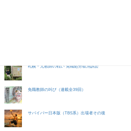
特集記事
生命と法
分娩費用の保険適用化問題
札幌・元教師の戦い 免職処分取消訴訟
免職教師の叫び（連載全39回）
サバイバー日本版（TBS系）出場者その後