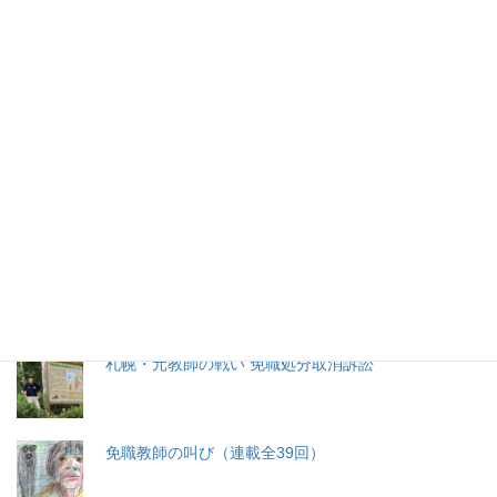
2026年(令和8) 8月9日 (日)
特集記事
生命と法
分娩費用の保険適用化問題
札幌・元教師の戦い 免職処分取消訴訟
免職教師の叫び（連載全39回）