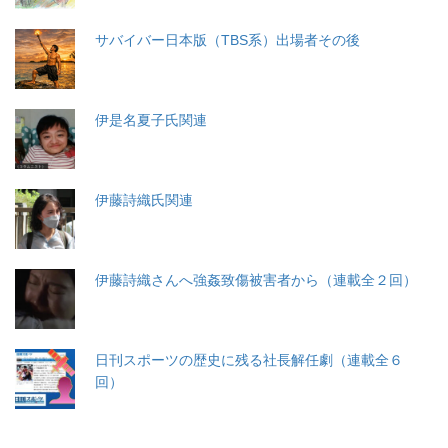
サバイバー日本版（TBS系）出場者その後
伊是名夏子氏関連
伊藤詩織氏関連
伊藤詩織さんへ強姦致傷被害者から（連載全２回）
日刊スポーツの歴史に残る社長解任劇（連載全６
回）