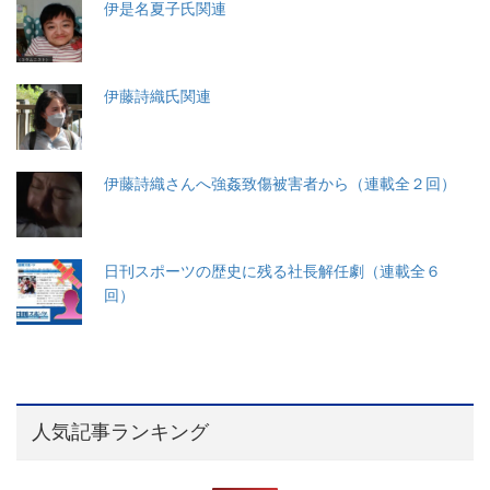
伊是名夏子氏関連
伊藤詩織氏関連
伊藤詩織さんへ強姦致傷被害者から（連載全２回）
日刊スポーツの歴史に残る社長解任劇（連載全６
回）
人気記事ランキング