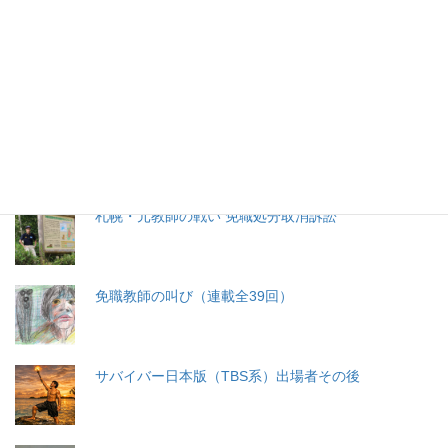
生命と法
分娩費用の保険適用化問題
札幌・元教師の戦い 免職処分取消訴訟
免職教師の叫び（連載全39回）
サバイバー日本版（TBS系）出場者その後