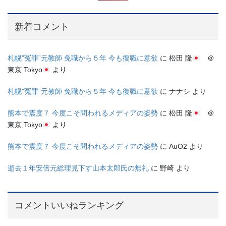
新着コメント
札幌”冤罪”元教師 免職から５年 今も復職に意欲
に
松田 隆
＠
東京 Tokyo
より
札幌”冤罪”元教師 免職から５年 今も復職に意欲
に
ナナシ
より
熊本で震度７ 今度こそ問われるメディアの姿勢
に
松田 隆
＠
東京 Tokyo
より
熊本で震度７ 今度こそ問われるメディアの姿勢
に
AuO2
より
逝去１年安倍元総理見下す山本太郎氏の無礼
に
野崎
より
コメントいいねランキング