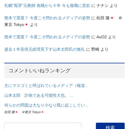
札幌”冤罪”元教師 免職から５年 今も復職に意欲
に
ナナシ
より
熊本で震度７ 今度こそ問われるメディアの姿勢
に
松田 隆
＠
東京 Tokyo
より
熊本で震度７ 今度こそ問われるメディアの姿勢
に
AuO2
より
逝去１年安倍元総理見下す山本太郎氏の無礼
に
野崎
より
コメントいいねランキング
主にマスゴミと呼ばれているメディア（報道...
山本太郎 詐病である可能性大也。 ...
何らかの問題は大なり小なり既に起こしてい...
松田 隆
＠東京 Tokyo