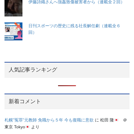
伊藤詩織さんへ強姦致傷被害者から（連載全２回）
日刊スポーツの歴史に残る社長解任劇（連載全６
回）
人気記事ランキング
新着コメント
札幌”冤罪”元教師 免職から５年 今も復職に意欲
に
松田 隆
＠
東京 Tokyo
より