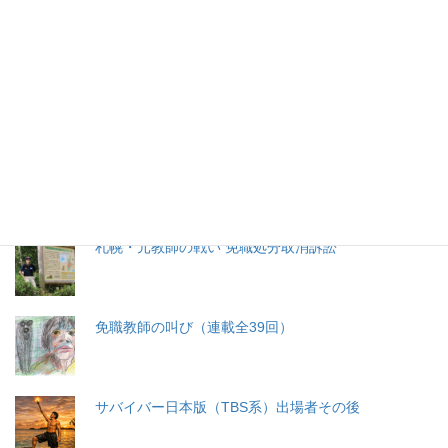
特集記事
生命と法
分娩費用の保険適用化問題
札幌・元教師の戦い 免職処分取消訴訟
免職教師の叫び（連載全39回）
サバイバー日本版（TBS系）出場者その後