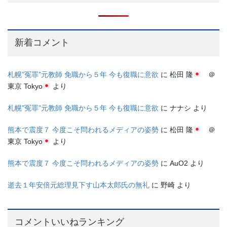
新着コメント
札幌”冤罪”元教師 免職から５年 今も復職に意欲
に
松田 隆
＠
東京 Tokyo
より
札幌”冤罪”元教師 免職から５年 今も復職に意欲
に
ナナシ
より
熊本で震度７ 今度こそ問われるメディアの姿勢
に
松田 隆
＠
東京 Tokyo
より
熊本で震度７ 今度こそ問われるメディアの姿勢
に
AuO2
より
逝去１年安倍元総理見下す山本太郎氏の無礼
に
野崎
より
コメントいいねランキング