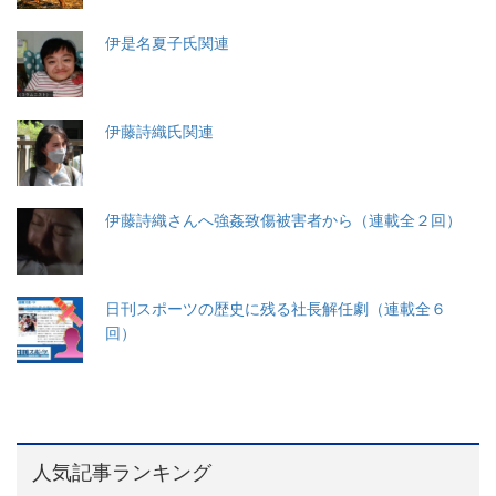
伊是名夏子氏関連
伊藤詩織氏関連
伊藤詩織さんへ強姦致傷被害者から（連載全２回）
日刊スポーツの歴史に残る社長解任劇（連載全６
回）
人気記事ランキング