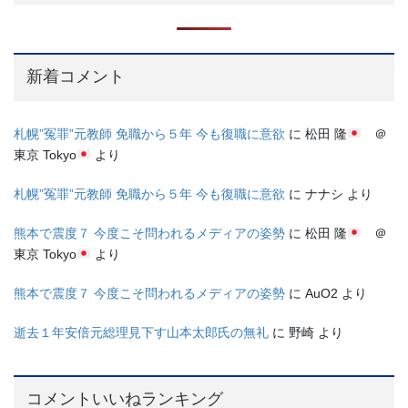
新着コメント
札幌”冤罪”元教師 免職から５年 今も復職に意欲
に
松田 隆
＠
東京 Tokyo
より
札幌”冤罪”元教師 免職から５年 今も復職に意欲
に
ナナシ
より
熊本で震度７ 今度こそ問われるメディアの姿勢
に
松田 隆
＠
東京 Tokyo
より
熊本で震度７ 今度こそ問われるメディアの姿勢
に
AuO2
より
逝去１年安倍元総理見下す山本太郎氏の無礼
に
野崎
より
コメントいいねランキング