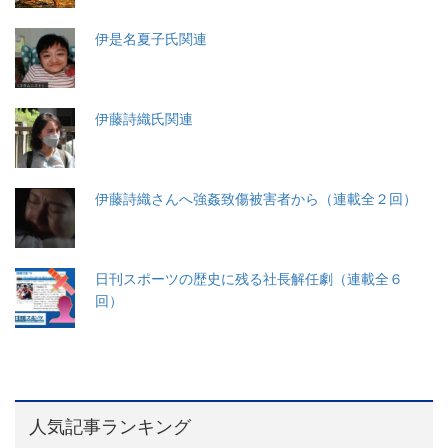
伊是名夏子氏関連
伊藤詩織氏関連
伊藤詩織さんへ強姦致傷被害者から（連載全２回）
日刊スポーツの歴史に残る社長解任劇（連載全６
回）
人気記事ランキング