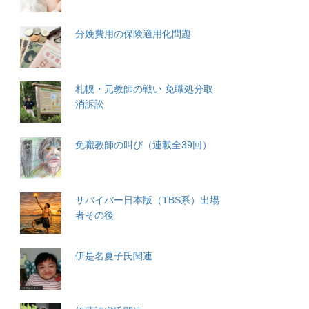
分娩費用の保険適用化問題
札幌・元教師の戦い 免職処分取
消訴訟
免職教師の叫び（連載全39回）
サバイバー日本版（TBS系）出場
者その後
伊是名夏子氏関連