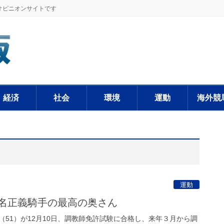
オピニオンサイトです
経済
社会
環境
運動
海外競
運動
蛯名正義騎手の最高の奥さん
51）が12月10日、調教師免許試験に合格し、来年３月から調