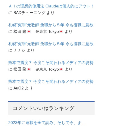
ＡＩの理想的使用法 Claudeは個人的にアウト！
に
BADチューニング
より
札幌”冤罪”元教師 免職から５年 今も復職に意欲
に
松田 隆
＠東京 Tokyo
より
札幌”冤罪”元教師 免職から５年 今も復職に意欲
に
ナナシ
より
熊本で震度７ 今度こそ問われるメディアの姿勢
に
松田 隆
＠東京 Tokyo
より
熊本で震度７ 今度こそ問われるメディアの姿勢
に
AuO2
より
コメントいいねランキング
2023年に連載を全て読み、そして今、ま...