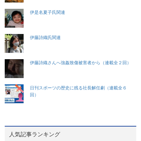
伊是名夏子氏関連
伊藤詩織氏関連
伊藤詩織さんへ強姦致傷被害者から（連載全２回）
日刊スポーツの歴史に残る社長解任劇（連載全６
回）
人気記事ランキング