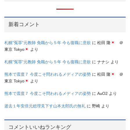
新着コメント
札幌”冤罪”元教師 免職から５年 今も復職に意欲
に
松田 隆
＠
東京 Tokyo
より
札幌”冤罪”元教師 免職から５年 今も復職に意欲
に
ナナシ
より
熊本で震度７ 今度こそ問われるメディアの姿勢
に
松田 隆
＠
東京 Tokyo
より
熊本で震度７ 今度こそ問われるメディアの姿勢
に
AuO2
より
逝去１年安倍元総理見下す山本太郎氏の無礼
に
野崎
より
コメントいいねランキング